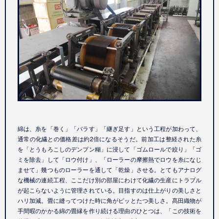
綿は、糸を「巻く」「バラす」「継ぎ足す」という工程が加わって、
通常の化繊との価格差は約2倍になるそうだ。前加工は整経された糸
を「とうもろこしのデンプン糊」に浸して「ゴムロールで絞り」「ゴ
ミを除去」して「ロウ付け」、「ローラーの摩擦熱でロウを糸になじ
ませて」幾つものローラーを通して「乾燥」させる。とてもアナログ
な機械の連続工程、ここだけ別の部屋にわけて化繊の生産にトラブル
が起こらないように管理されている。目指すのは仕上がりの美しさと
ハリ加減。畳に縫ってつけた時に角がピッとたつ美しさ。髙田織物が
手間暇のかかる綿の畳縁を作り続ける理由のひとつは、「この技術を