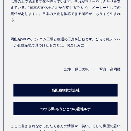
は畳の上で始まる文化を持っています。それがマナーやしきたりを支
えている。“日本の文化を足元から支える”という、メーカーとしての
責任があります」。日本の文化を体感できる場所が、もうすぐ生まれ
る。
岡山編Vol.2ではデニム工場と緞通の工房を訪ねます。ひらく織メンバ
ーが倉敷産地で見つけたものとは。お楽しみに！
記事 原田美帆 ／ 写真 高岡徹
髙田織物株式会社
つづる織-もうひとつの産地ルポ
ここに書ききれなかったたくさんの情報や、笑い、そして機屋の思い