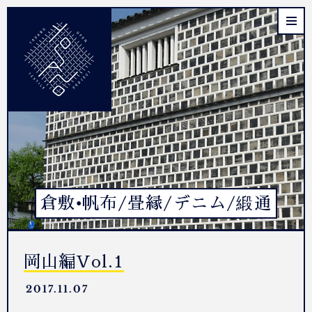
倉敷•帆布/畳縁/デニム/緞通
岡山編Vol.1
2017.11.07