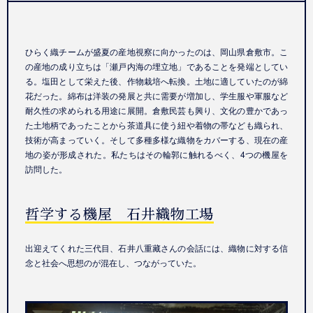
ひらく織チームが盛夏の産地視察に向かったのは、岡山県倉敷市。こ
の産地の成り立ちは「瀬戸内海の埋立地」であることを発端としてい
る。塩田として栄えた後、作物栽培へ転換。土地に適していたのが綿
花だった。綿布は洋装の発展と共に需要が増加し、学生服や軍服など
耐久性の求められる用途に展開。倉敷民芸も興り、文化の豊かであっ
た土地柄であったことから茶道具に使う紐や着物の帯なども織られ、
技術が高まっていく。そして多種多様な織物をカバーする、現在の産
地の姿が形成された。私たちはその輪郭に触れるべく、4つの機屋を
訪問した。
哲学する機屋 石井織物工場
出迎えてくれた三代目、石井八重藏さんの会話には、織物に対する信
念と社会へ思想のが混在し、つながっていた。