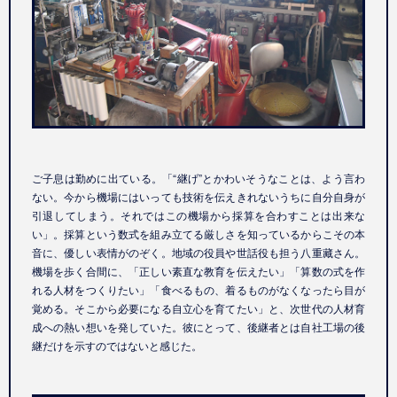
ご子息は勤めに出ている。「“継げ”とかわいそうなことは、よう言わ
ない。今から機場にはいっても技術を伝えきれないうちに自分自身が
引退してしまう。それではこの機場から採算を合わすことは出来な
い」。採算という数式を組み立てる厳しさを知っているからこその本
音に、優しい表情がのぞく。地域の役員や世話役も担う八重藏さん。
機場を歩く合間に、「正しい素直な教育を伝えたい」「算数の式を作
れる人材をつくりたい」「食べるもの、着るものがなくなったら目が
覚める。そこから必要になる自立心を育てたい」と、次世代の人材育
成への熱い想いを発していた。彼にとって、後継者とは自社工場の後
継だけを示すのではないと感じた。