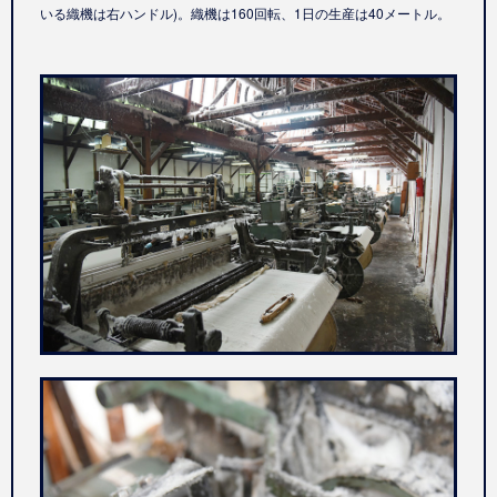
いる織機は右ハンドル)。織機は160回転、1日の生産は40メートル。