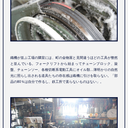
織機が並ぶ工場の隣室には、町の金物屋と見間違うほどの工具が整然
と並んでいる。フォークリフトから始まってチェーンブロック、旋
盤、チェーンソー、各種切断系電動工具にオイル類…薄明かりの自然
光に照らし出される道具たちの存在感は織機に引けを取らない。「部
品の80％は自分で作るし、鉄工所で直らないものはない」。