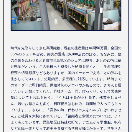
時代を先取りしてきた髙田織物、現在の生産量は年間50万畳。全国の
35％のシェアを占め、卸先の畳店は6,000店にのぼる。ちなみに、他
の企業を合わせると倉敷市児島地区のシェアは80％、あとの20％は福
井県産だという。この規模へと成長した秘訣を聞くと、「生産管理や
種類の切替頻度などもありますが、国内メーカーであることの強みを
生かして“小ロット、短期納品、多品種”に対応しています。16時まで
のオーダーは即日納品。供給体制のノウハウがあるので、きちんと届
けたい」と教えてくれた。丹後チーム一同、びっくり。そして労務体
制についてもお話を伺う。「うちは全員が正社員で、残業をしませ
ん。若いお母さんも多く、日曜祝日はお休み、時間給で入ってもらっ
ています」。さらに、「育休の時、代わりの人をヘルプにはいれませ
ん」と社員を大切にされている。「後継者と労働力については、よく
よく考えています。児島地区は特殊な町で、デニムから学生服、帆布
など官民一体となって若手を育成する学校が幾つかあって。学生さん