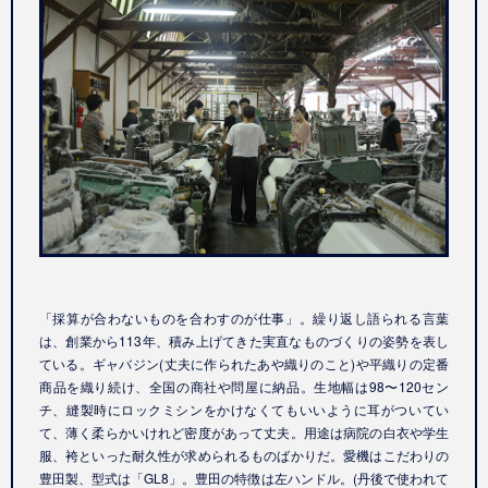
「採算が合わないものを合わすのが仕事」。繰り返し語られる言葉
は、創業から113年、積み上げてきた実直なものづくりの姿勢を表し
ている。ギャバジン(丈夫に作られたあや織りのこと)や平織りの定番
商品を織り続け、全国の商社や問屋に納品。生地幅は98〜120セン
チ、縫製時にロックミシンをかけなくてもいいように耳がついてい
て、薄く柔らかいけれど密度があって丈夫。用途は病院の白衣や学生
服、袴といった耐久性が求められるものばかりだ。愛機はこだわりの
豊田製、型式は「GL8」。豊田の特徴は左ハンドル。(丹後で使われて