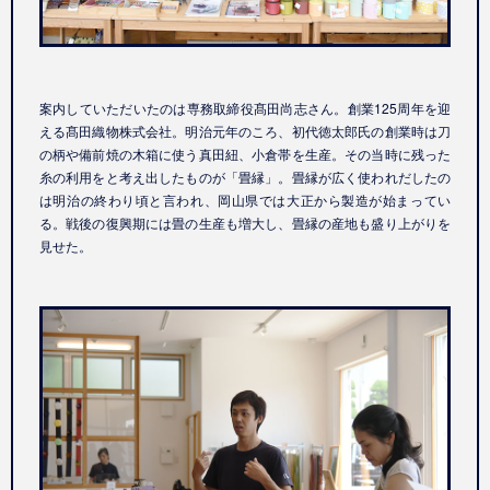
案内していただいたのは専務取締役髙田尚志さん。創業125周年を迎
える髙田織物株式会社。明治元年のころ、初代徳太郎氏の創業時は刀
の柄や備前焼の木箱に使う真田紐、小倉帯を生産。その当時に残った
糸の利用をと考え出したものが「畳縁」。畳縁が広く使われだしたの
は明治の終わり頃と言われ、岡山県では大正から製造が始まってい
る。戦後の復興期には畳の生産も増大し、畳縁の産地も盛り上がりを
見せた。