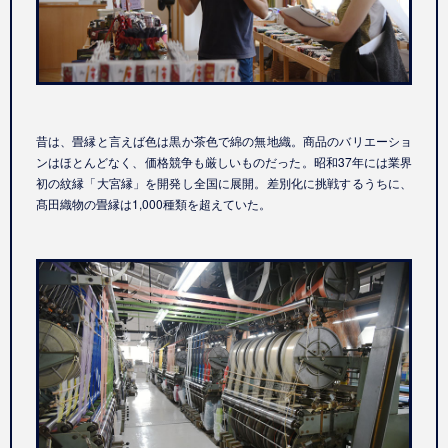
昔は、畳縁と言えば色は黒か茶色で綿の無地織。商品のバリエーショ
ンはほとんどなく、価格競争も厳しいものだった。昭和37年には業界
初の紋縁「大宮縁」を開発し全国に展開。差別化に挑戦するうちに、
髙田織物の畳縁は1,000種類を超えていた。