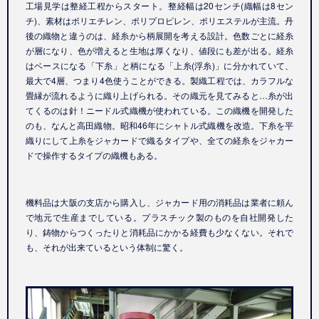
工場見学は整経工程からスタート。整経幅は20センチ(織幅は8セン
チ)、素材はポリエチレン、ポリプロピレン、ポリエステルが主流。丹
後の織物と違うのは、経糸から柄展開を考える設計。色数ごとに経糸
が層になり、色が増えると生地は厚くなり、値段にも差が出る。経糸
はベースになる「下糸」と柄になる「上糸(浮糸)」に分かれていて、
最大で4層、つまり4色使うことができる。製織工程では、カラフルな
畳縁が流れるように織り上げられる。その織元を見てみると…糸が出
てくるのは針！ニードル式織機が使われている。この織機を開発した
のも、なんと高田織物。昭和46年にシャトル式織機を改造。下糸を平
織りにして上糸をジャカードで織るタイプや、全ての経糸をジャカー
ドで操作するタイプの織機もある。
機料品は大阪の支店から購入し、ジャカード用の消耗品は業者に頼ん
で地元で生産までしている。プラスチック製のものを自社開発した
り、鋳物からつくったりと消耗品にかかる経費も少なくない。それで
も、それが出来ているという体制に驚く。