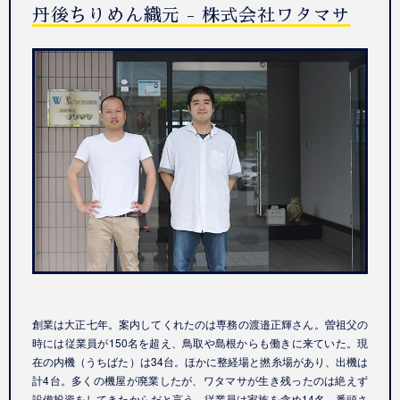
丹後ちりめん織元 - 株式会社ワタマサ
創業は大正七年。案内してくれたのは専務の渡邉正輝さん。曽祖父の
時には従業員が150名を超え、鳥取や島根からも働きに来ていた。現
在の内機（うちばた）は34台。ほかに整経場と撚糸場があり、出機は
計4台。多くの機屋が廃業したが、ワタマサが生き残ったのは絶えず
設備投資をしてきたからだと言う。従業員は家族を含め14名。番頭さ