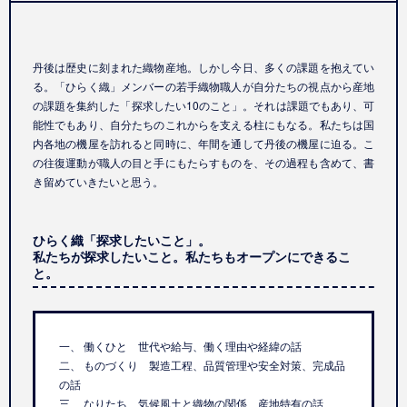
丹後は歴史に刻まれた織物産地。しかし今日、多くの課題を抱えてい
る。「ひらく織」メンバーの若手織物職人が自分たちの視点から産地
の課題を集約した「探求したい10のこと」。それは課題でもあり、可
能性でもあり、自分たちのこれからを支える柱にもなる。私たちは国
内各地の機屋を訪れると同時に、年間を通して丹後の機屋に迫る。こ
の往復運動が職人の目と手にもたらすものを、その過程も含めて、書
き留めていきたいと思う。
ひらく織「探求したいこと」。
私たちが探求したいこと。私たちもオープンにできるこ
と。
一、 働くひと 世代や給与、働く理由や経緯の話
二、 ものづくり 製造工程、品質管理や安全対策、完成品
の話
三、 なりたち 気候風土と織物の関係、産地特有の話