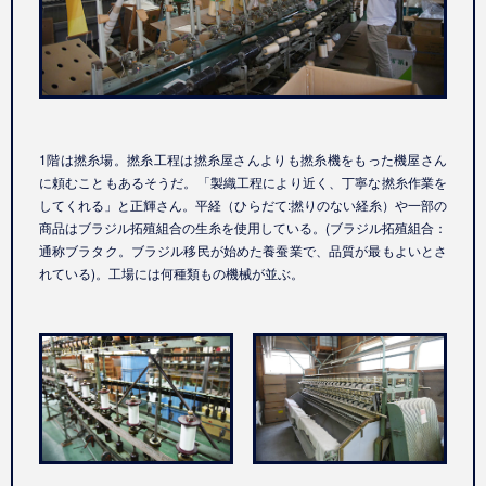
1階は撚糸場。撚糸工程は撚糸屋さんよりも撚糸機をもった機屋さん
に頼むこともあるそうだ。「製織工程により近く、丁寧な撚糸作業を
してくれる」と正輝さん。平経（ひらだて:撚りのない経糸）や一部の
商品はブラジル拓殖組合の生糸を使用している。(ブラジル拓殖組合：
通称ブラタク。ブラジル移民が始めた養蚕業で、品質が最もよいとさ
れている)。工場には何種類もの機械が並ぶ。