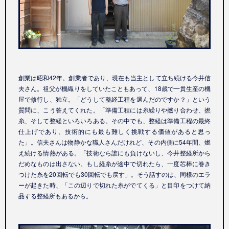
創業は昭和42年。創業者であり、現在も当主として立ち続ける今井信
夫さん。祖父が機織りをしていたこともあって、18歳で一貫生産の機
屋で修行し、独立。「どうして整経工程を選んだのですか？」という
質問に、こう答えてくれた。「準備工程には糸繰りや撚り合わせ、撚
糸、そして整経といろいろある。その中でも、整経は準備工程の最終
仕上げであり、技術的にも最も難しく挑戦する価値があると思っ
た」。信夫さんは物静かな職人さんだけれど、その内側に54年間、燃
え続ける情熱がある。「技術なら誰にも負けないし、今井整経所から
だめなものは出さない。もし経糸が途中で切れたら、一度芯棒に巻き
つけた糸を20回転でも30回転でも戻す」。そう話すのは、同様のエラ
ーが起きた時、「この辺りで切れた糸がでてくる」と目印をつけて納
品する整経所もあるから。