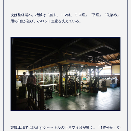
次は整経場へ。機械は「撚糸、コマ経、モロ経」「平経」「先染め」
用の3台が並び、小ロット生産を支えている。
製織工場では絶えずシャットルの行き交う音が響く。「1釜松葉」や