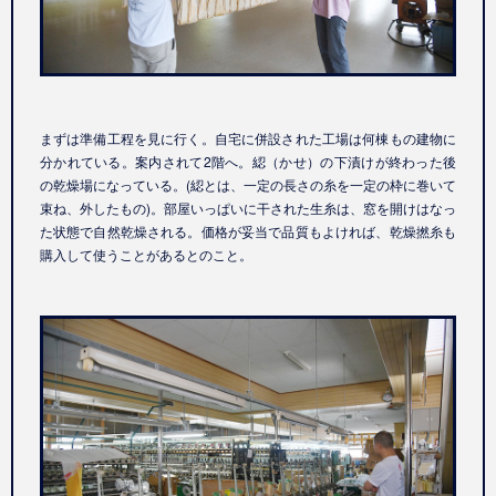
まずは準備工程を見に行く。自宅に併設された工場は何棟もの建物に
分かれている。案内されて2階へ。綛（かせ）の下漬けが終わった後
の乾燥場になっている。(綛とは、一定の長さの糸を一定の枠に巻いて
束ね、外したもの)。部屋いっぱいに干された生糸は、窓を開けはなっ
た状態で自然乾燥される。価格が妥当で品質もよければ、乾燥撚糸も
購入して使うことがあるとのこと。