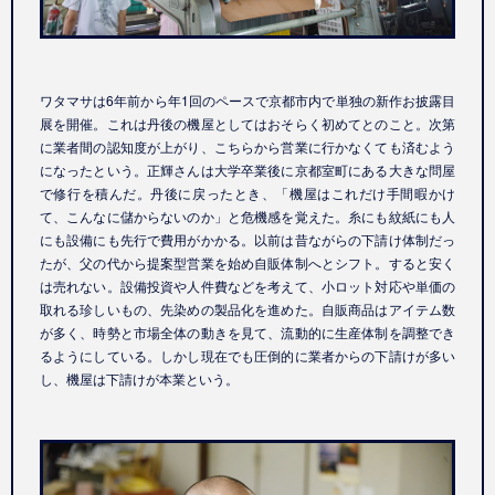
ワタマサは6年前から年1回のペースで京都市内で単独の新作お披露目
展を開催。これは丹後の機屋としてはおそらく初めてとのこと。次第
に業者間の認知度が上がり、こちらから営業に行かなくても済むよう
になったという。正輝さんは大学卒業後に京都室町にある大きな問屋
で修行を積んだ。丹後に戻ったとき、「機屋はこれだけ手間暇かけ
て、こんなに儲からないのか」と危機感を覚えた。糸にも紋紙にも人
にも設備にも先行で費用がかかる。以前は昔ながらの下請け体制だっ
たが、父の代から提案型営業を始め自販体制へとシフト。すると安く
は売れない。設備投資や人件費などを考えて、小ロット対応や単価の
取れる珍しいもの、先染めの製品化を進めた。自販商品はアイテム数
が多く、時勢と市場全体の動きを見て、流動的に生産体制を調整でき
るようにしている。しかし現在でも圧倒的に業者からの下請けが多い
し、機屋は下請けが本業という。