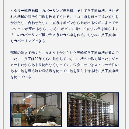
イタリー式撚糸機、カバーリング撚糸機、そして八丁撚糸機。それぞ
れの機械の特徴や用途を教えてくれる。「コマ糸を買って追い撚りを
かけたり、合わせたり」「撚糸はボビンから糸が出る位置によってテ
ンションが変わるから、小さいボビンに巻いて撚りムラを減らす」
「このカバーリング機でラメ糸やカベ糸を作る。ちなみに八丁撚糸に
もカバーリングできる」。
部屋の端まで歩くと、タオルをかけられた三輪式八丁撚糸機が並んで
いた。「八丁は20年ぐらい動かしていない、機の台数も減ったしジャ
カードだからあまり使わなくなって」。ワタマサではストレッチ性の
ある生地を織る時や袋組織を使って生地を膨らませる時に八丁撚糸機
を使っている。