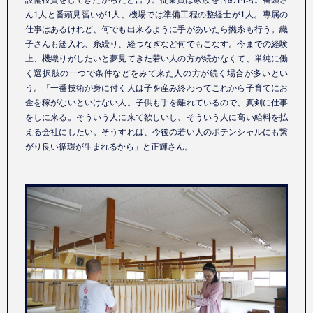
ん1人と番頭見習いが1人、機場では準備工程の整経士が1人。専属の
仕事はあるけれど、何でも出来るように手があいたら撚糸も行う。織
子さんも筬入れ、糸繰り、経つなぎなど何でもこなす。今までの経験
上、機織りがしたいと夢見てきた若い人の方が続かなくて、単純に働
く選択肢の一つで条件などをみて来た人の方が続く場合が多いとい
う。「一番技術が身に付く人は子を産み終わってこれから子育てにお
金を稼がないといけない人。子供も手を離れているので、真剣に仕事
をしに来る。そういう人に来て欲しいし、そういう人に高い給料を払
える会社にしたい。そうすれば、今後の若い人のポテンシャルにも繋
がり良い循環が生まれるから」と正輝さん。