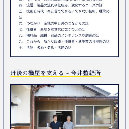
四、 流通 製品の流れや仕組み、変化するニーズの話
五、 技術と時代 今と昔でできる／できない技術、継承の
話
六、 つながり 産地の中と外のつながりの話
七、 後継者 産地を次世代に繋ぐひとの話
八、 機料品 織機・部品のメンテナンスや調達の話
九、 これから 新たな販路・後継者・新事業の可能性の話
十、 名物 名酒・名店・名勝の話
丹後の機屋を支える - 今井整経所