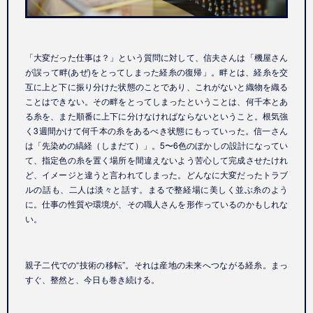
「大変だった仕事は？」という質問に対して、信夫さんは「機屋さん
が誤って畔(あぜ)をとってしまった経糸の復帰」。畔とは、経糸を交
互に上と下に振り分けた状態のことであり、これがないと織物を織る
ことはできない。その畔をとってしまったということは、何千本とあ
る糸を、また順番に上下に分けなければならないということ。根気強
く3週間かけて何千本の糸をあるべき状態にもっていった。信一さん
は「先染めの縞経（しまだて）」。5〜6色のぼかしの設計になってい
て、指定色の糸を置く場所を間違えないよう苦心して完成させたけれ
ど、イメージと違うと言われてしまった。どんなに大変だったトラブ
ルの話も、二人は淡々と話す。まるで整経場に美しく並ぶ糸のよう
に。仕事の性質や環境が、その職人さんを形作っているのかもしれな
い。
親子二代での“技術の移転”。それは産地の未来へつながる経糸。まっ
すぐ、整然と、今日も巻き続ける。