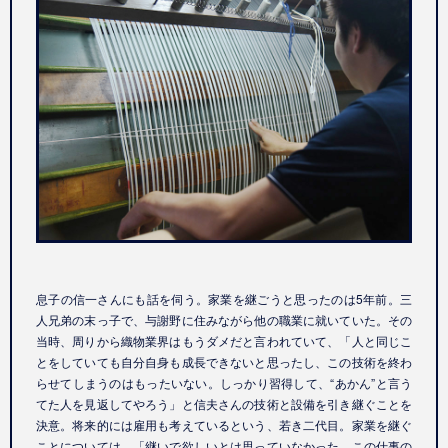
息子の信一さんにも話を伺う。家業を継ごうと思ったのは5年前。三
人兄弟の末っ子で、与謝野に住みながら他の職業に就いていた。その
当時、周りから織物業界はもうダメだと言われていて、「人と同じこ
とをしていても自分自身も成長できないと思ったし、この技術を終わ
らせてしまうのはもったいない。しっかり習得して、“あかん”と言う
てた人を見返してやろう」と信夫さんの技術と設備を引き継ぐことを
決意。将来的には雇用も考えているという、若き二代目。家業を継ぐ
ことについては、「継いで欲しいとは思っていなかった。この仕事の