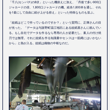
「千八(センパチ)の8伏」といった機拵えに加え、「丹後で多い900口
ジャカードの倍、1,800口ジャカードの機。経糸1,800本を通し、それ
を1釜にして自由に経が上がる拵え」といった特殊なものも並ぶ。
「紋紙はどこで作っているのですか？」という質問に、正輝さんの目
が光った。「データは与謝野町温江地区にある紋紙屋さんに頼んでい
る。もし自社でデータを作るなら専用の人が必要だし、素人の付け焼
刃では無理。それに紋紙を作る知識量やセンスは一筋縄にはいかない
から」と熱が入る。紋紙は織物の中枢なのだ。