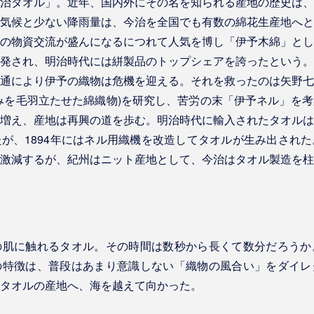
治タオル」。近年、国内外にその名を知られる産地の歴史は、
気候と少ない降雨量は、今治を全国でも有数の綿花生産地へと
の物資交流が盛んになるにつれて人気を博し「伊予木綿」とし
発され、明治時代には絣製品のトップシェアを誇ったという。
通により伊予の織物は危機を迎える。それを救ったのは矢野七
みを毛羽立たせた綿織物)を研究し、苦労の末「伊予ネル」を
増え、産地は再興の道を歩む。明治時代に輸入されたタオルは
が、1894年にはネル用織機を改造してタオルが生み出され
激減するが、紀州はニット産地として、今治はタオル製造を柱
の肌に触れるタオル。その時間は数秒から長くて数分だろうか
の特徴は、普段はあまり意識しない「織物の風合い」をダイレ
タオルの産地へ、海を越えて向かった。