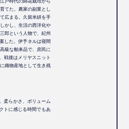
江戸時代の綿花栽培から
育てた。農家の副業とし
て広まる。久留米絣を手
しかし、生活の西洋化や
三郎という人物で、紀州
考案した。伊予ネルは寝間
高級な舶来品で、庶民に
た。戦後はメリヤスニット
に織物産地として生き残
。柔らかさ、ボリューム
クトに感じる時間でもあ