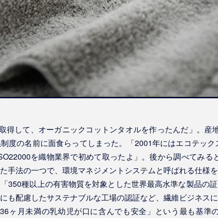
001を取得して、オーガニックコットンタオルを作ったんだ」。
制度の名前に面食らってしまった。「2001年にはエコテックス
ISO22000を織物業界で初めて取ったよ」。後から調べてみると、
た手法の一つで、環境マネジメントシステムと呼ばれる仕様を
「350種以上の有害物質を対象とした世界最高水準な製品の
にも配慮したサステナブルな工場の認証など、繊維ビジネスに
36ヶ月未満の乳幼児が口に含んでも安全」という最も基準の厳し