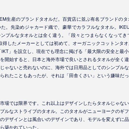
EM生産のブランドタオルだ。百貨店に並ぶ有名ブランドのタ
。先染めジャカード織で、豪華でカラフルなタオル。IKEUCH
ンプルなタオルとは全く違う。「段々とつまらなくなってきて
01を取得したメーカーとしては初めて、オーガニックコットンタ
ド「iKT」を設立し、現在でも理念に掲げる「最大限の安全と最
を開始すると、日本と海外市場で良いとされるタオルが全く違
じゃないと売れないのに、海外では日用品としてのシンプルな
られたこともあったが、それは「田舎くさい」という嫌味だっ
市場では限界です。これ以上はデザインしたらタオルじゃない
プルなストライプのタオル。このタオルがニューヨークのギフ
のデザインとは風合いのデザインであり、モデルを変えずに品
ら築かれていった。