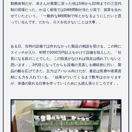
勤務体制だが、卓さんが家業に戻った頃は5時から22時までの三交代
制の現場だった。かほく産地では24時間制が当たり前で、採算を合わ
せていたという。「一般的な8時間制で何とかなるようにしたいと思
っているんです。だから、ロスを出さないことは大事」。
ある日、当時の設備では作れなかった製品の相談を受ける。この時に
スイッチが入り、年間で2000万円以上をかけて設備を投入した。「社
長になる前のことでした。この投資がなければ現在は残れていないと
思います」。3代目になってからも設備の見直しを継続的に行い、製
品の幅を広げてきた。主力はアパレル向けだが、最近は医療や産業資
材にも力を入れている。「結果がついてくるまで数年はかかります
が、単価の取れる仕事を作っていくためにも踏ん張りどころです」。