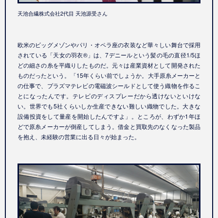
天池合繊株式会社2代目 天池源受さん
欧米のビッグメゾンやパリ・オペラ座の衣装など華々しい舞台で採用
されている「天女の羽衣®」は、7デニールという髪の毛の直径1/5ほ
どの細さの糸を平織りしたものだ。元々は産業資材として開発された
ものだったという。「15年くらい前でしょうか。大手原糸メーカーと
の仕事で、プラズマテレビの電磁波シールドとして使う織物を作るこ
とになったんです。テレビのディスプレーだから透けないといけな
い。世界でも5社くらいしか生産できない難しい織物でした。大きな
設備投資をして量産を開始したんですよ」。ところが、わずか1年ほ
どで原糸メーカーが倒産してしまう。借金と買取先のなくなった製品
を抱え、未経験の営業に出る日々が始まった。