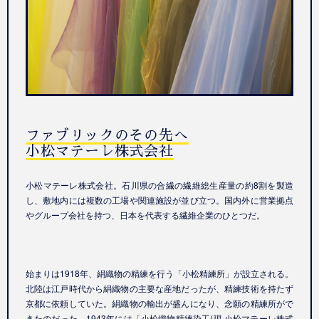
ファブリックのその先へ
小松マテーレ株式会社
小松マテーレ株式会社。石川県の合繊の繊維総生産量の約8割を製造
し、敷地内には複数の工場や関連施設が並び立つ。国内外に営業拠点
やグループ会社を持つ、日本を代表する繊維企業のひとつだ。
始まりは
1918
年、絹織物の精練を行う「小松精練所」が設立される。
北陸は江戸時代から絹織物の主要な産地だったが、精練技術を持たず
京都に依頼していた。絹織物の輸出が盛んになり、念願の精練所がで
きたのだった。
1943
年には「小松織物精練染工
(
現 小松マテーレ株式