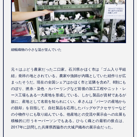
細幅織物の小さな筬が並んでいた
元々はぶどう農家だった二口家。石川県かほく市は「ゴム入り平組
紐」発祥の地とされている。農家や漁師が内職としていた紐作りが広
まったそうだ。現在の全国シェアはかほく市と近隣を含め7、8割にも
のぼり、撚糸・染色・カバーリングなど前後の加工工程やニット・レ
ース工場もある一大産地を形成している。しかし製品が資材であるが
故に、産地として名前を知られにくい。卓さんは「パーツの産地から
の脱却」を目指して、自社製品を応用したバッグやアクセサリーなど
の小物作りにも取り組んでいる。他産地との交流や展示会への出展も
積極的に行うキーパーソンでもある。ひらく織との最初の接点は、
2017年に訪問した兵庫県西脇市の大城戸織布の展示会だった。