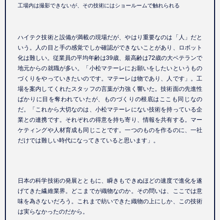
工場内は撮影できないが、その技術にはショールームで触れられる
ハイテク技術と設備が満載の現場だが、やはり重要なのは「人」だと
いう。人の目と手の感覚でしか確認ができないことがあり、ロボット
化は難しい。従業員の平均年齢は39歳、最高齢は72歳の大ベテランで
地元からの就職が多い。「小松マテーレにお願いをしたいというもの
づくりをやっていきたいのです。マテーレは物であり、人です」。工
場を案内してくれたスタッフの言葉が力強く響いた。技術面の先進性
ばかりに目を奪われていたが、ものづくりの根底はここも同じなの
だ。「これから大切なのは、小松マテーレにない技術を持っている企
業との連携です。それぞれの得意を持ち寄り、情報を共有する。マー
ケティングや人材育成も同じことです。一つのものを作るのに、一社
だけでは難しい時代になってきていると思います」。
日本の科学技術の発展とともに、瞬きもできぬほどの速度で進化を遂
げてきた繊維業界。どこまでが織物なのか。その問いは、ここでは意
味を為さないだろう。これまで紡いできた織物の上にしか、この技術
は実らなかったのだから。