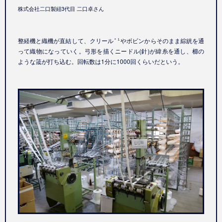
株式会社二口製紐3代目 二口卓さん
整経機と織機が直結して、クリール
やボビンからそのまま綜絖を通
＊１
って織物になっていく。弓形を描くニードル
(
針
)
が緯糸を通し、櫛の
ような筬が打ち込む。回転数は
1
分に
1000
回くらいだという。