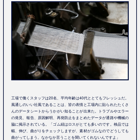
工場で働くスタッフは
20
名、平均年齢は
40
代ととてもフレッシュだ。
風通しのいい社風であることは、皆の表情と工場内に貼られたたくさ
んのデータシートからうかがい知ることが出来た。トラブルやエラー
の発見、報告、原因解明、再発防止をまとめたデータが通路や機械の
脇に掲示されている。「ゴム紐はロスがとても多いのです。検品では
幅、伸び、曲がりをチェックしますが、素材がゴムなのでどうしても
曲がってしまう。なかなか言うことを聞いてくれないんですよ」