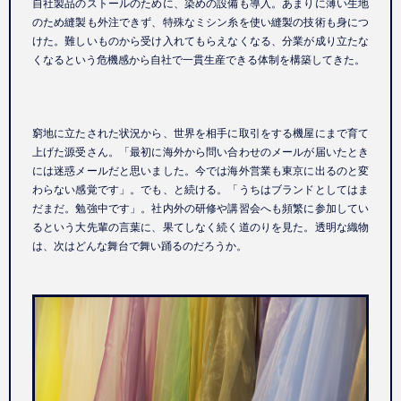
自社製品のストールのために、染めの設備も導入。あまりに薄い生地
のため縫製も外注できず、特殊なミシン糸を使い縫製の技術も身につ
けた。難しいものから受け入れてもらえなくなる、分業が成り立たな
くなるという危機感から自社で一貫生産できる体制を構築してきた。
窮地に立たされた状況から、世界を相手に取引をする機屋にまで育て
上げた源受さん。「最初に海外から問い合わせのメールが届いたとき
には迷惑メールだと思いました。今では海外営業も東京に出るのと変
わらない感覚です」。でも、と続ける。「うちはブランドとしてはま
だまだ。勉強中です」。社内外の研修や講習会へも頻繁に参加してい
るという大先輩の言葉に、果てしなく続く道のりを見た。透明な織物
は、次はどんな舞台で舞い踊るのだろうか。