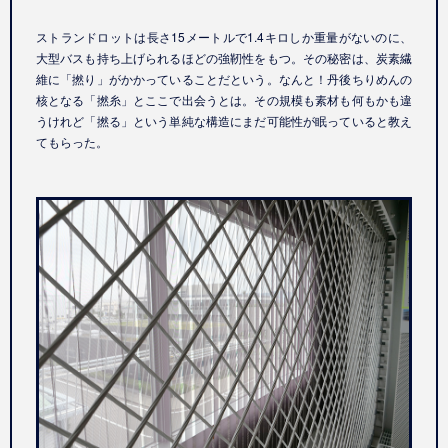
ストランドロットは長さ
15
メートルで
1.4
キロしか重量がないのに、
大型バスも持ち上げられるほどの強靭性をもつ。その秘密は、炭素繊
維に「撚り」がかかっていることだという。なんと！丹後ちりめんの
核となる「撚糸」とここで出会うとは。その規模も素材も何もかも違
うけれど「撚る」という単純な構造にまだ可能性が眠っていると教え
てもらった。