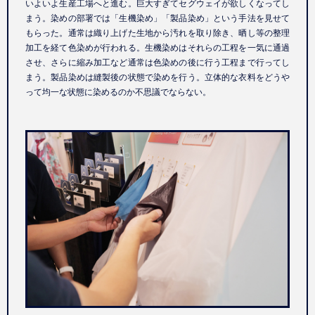
いよいよ生産工場へと進む。巨大すぎてセグウェイが欲しくなってし
まう。染めの部署では「生機染め」「製品染め」という手法を見せて
もらった。通常は織り上げた生地から汚れを取り除き、晒し等の整理
加工を経て色染めが行われる。生機染めはそれらの工程を一気に通過
させ、さらに縮み加工など通常は色染めの後に行う工程まで行ってし
まう。製品染めは縫製後の状態で染めを行う。立体的な衣料をどうや
って均一な状態に染めるのか不思議でならない。