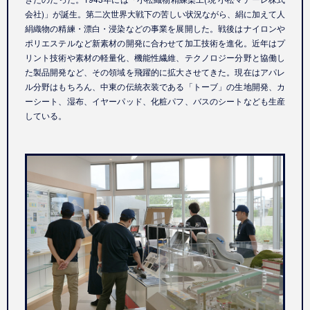
会社
)
」が誕生。第二次世界大戦下の苦しい状況ながら、絹に加えて人
絹織物の精練・漂白・浸染などの事業を展開した。戦後はナイロンや
ポリエステルなど新素材の開発に合わせて加工技術を進化。近年はプ
リント技術や素材の軽量化、機能性繊維、テクノロジー分野と協働し
た製品開発など、その領域を飛躍的に拡大させてきた。現在はアパレ
ル分野はもちろん、中東の伝統衣装である「トーブ」の生地開発、カ
ーシート、湿布、イヤーパッド、化粧パフ、バスのシートなども生産
している。