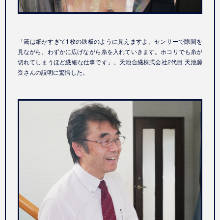
「筬は細かすぎて
1
枚の鉄板のように見えますよ。センサーで隙間を
見ながら、わずかに広げながら糸を入れていきます。ホコリでも糸が
切れてしまうほど繊細な仕事です」。天池合繊株式会社
2
代目 天池源
受さんの説明に驚愕した。