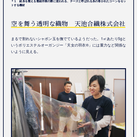
＊１ 経糸を整える整経作業の際に使われる、チーズと呼ばれる糸の巻かれたコーンをセッ
トする機材
空を舞う透明な織物 天池合繊株式会社
まるで割れないシャボン玉を撫でているようだった。
1
㎡あたり
5g
と
いうポリエステルオーガンジー「天女の羽衣
®
」には重力など関係な
いように見える。