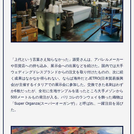
「上代という言葉さえ知らなかった」源受さんは、アパレルメーカー
や百貨店への持ち込み、展示会への出展などを続けた。国内では大手
ウェディングドレスブランドからの注文を取り付けたものの、次に続
く成果はなかなか得られない。ならば海外だとJETRO(日本貿易振興
会)が主催するイタリアでの展示会に参加した。交換できた名刺はわず
か6枚だったが、全社に生地サンプルを送ったところ大手メゾンから
500メートルもの発注が入る。パリコレのランウェイを飾った織物は
「Super Organza(スーパーオーガンザ)」と呼ばれ、一躍注目を浴び
た。