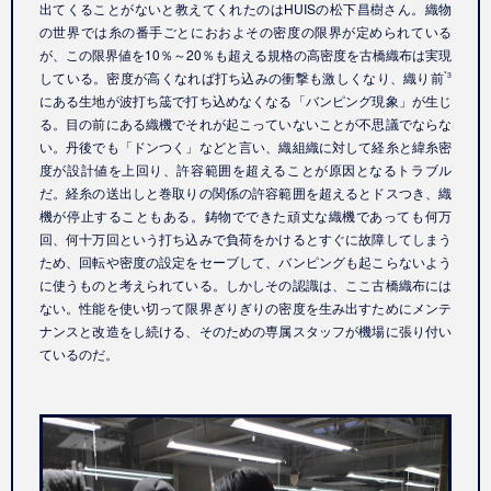
出てくることがないと教えてくれたのは
HUIS
の松下昌樹さん。織物
の世界では糸の番手ごとにおおよその密度の限界が定められている
が、この限界値を
10
％～
20
％も超える規格の高密度を古橋織布は実現
している。密度が高くなれば打ち込みの衝撃も激しくなり、織り前
*3
にある生地が波打ち筬で打ち込めなくなる「バンピング現象」が生じ
る。目の前にある織機でそれが起こっていないことが不思議でならな
い。丹後でも「ドンつく」などと言い、織組織に対して経糸と緯糸密
度が設計値を上回り、許容範囲を超えることが原因となるトラブル
だ。経糸の送出しと巻取りの関係の許容範囲を超えるとドスつき、織
機が停止することもある。鋳物でできた頑丈な織機であっても何万
回、何十万回という打ち込みで負荷をかけるとすぐに故障してしまう
ため、回転や密度の設定をセーブして、バンピングも起こらないよう
に使うものと考えられている。しかしその認識は、ここ古橋織布には
ない。性能を使い切って限界ぎりぎりの密度を生み出すためにメンテ
ナンスと改造をし続ける、そのための専属スタッフが機場に張り付い
ているのだ。