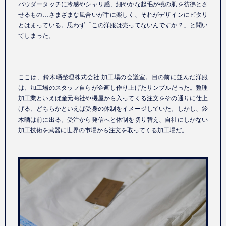
パウダータッチに冷感やシャリ感、細やかな起毛が桃の肌を彷彿とさ
せるもの…さまざまな風合いが手に楽しく、それがデザインにピタリ
とはまっている。思わず「この洋服は売ってないんですか？」と聞い
てしまった。
ここは、鈴木晒整理株式会社 加工場の会議室。目の前に並んだ洋服
は、加工場のスタッフ自らが企画し作り上げたサンプルだった。整理
加工業といえば産元商社や機屋から入ってくる注文をその通りに仕上
げる、どちらかといえば受身の体制をイメージしていた。しかし、鈴
木晒は前に出る。受注から発信へと体制を切り替え、自社にしかない
加工技術を武器に世界の市場から注文を取ってくる加工場だ。