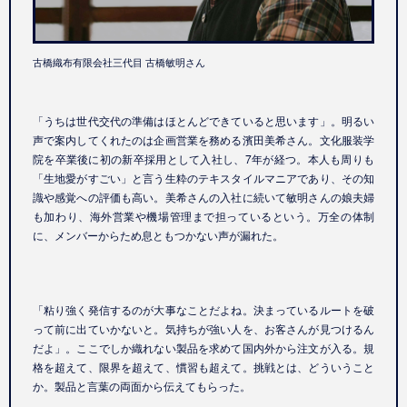
古橋織布有限会社三代目 古橋敏明さん
「うちは世代交代の準備はほとんどできていると思います」。明るい
声で案内してくれたのは企画営業を務める濱田美希さん。文化服装学
院を卒業後に初の新卒採用として入社し、7年が経つ。本人も周りも
「生地愛がすごい」と言う生粋のテキスタイルマニアであり、その知
識や感覚への評価も高い。美希さんの入社に続いて敏明さんの娘夫婦
も加わり、海外営業や機場管理まで担っているという。万全の体制
に、メンバーからため息ともつかない声が漏れた。
「粘り強く発信するのが大事なことだよね。決まっているルートを破
って前に出ていかないと。気持ちが強い人を、お客さんが見つけるん
だよ」。ここでしか織れない製品を求めて国内外から注文が入る。規
格を超えて、限界を超えて、慣習も超えて。挑戦とは、どういうこと
か。製品と言葉の両面から伝えてもらった。