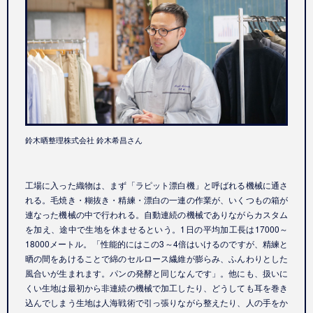
鈴木晒整理株式会社 鈴木希昌さん
工場に入った織物は、まず「ラピット漂白機」と呼ばれる機械に通さ
れる。毛焼き・糊抜き・精練・漂白の一連の作業が、いくつもの箱が
連なった機械の中で行われる。自動連続の機械でありながらカスタム
を加え、途中で生地を休ませるという。1日の平均加工長は17000～
18000メートル。「性能的にはこの3～4倍はいけるのですが、精練と
晒の間をあけることで綿のセルロース繊維が膨らみ、ふんわりとした
風合いが生まれます。パンの発酵と同じなんです」。他にも、扱いに
くい生地は最初から非連続の機械で加工したり、どうしても耳を巻き
込んでしまう生地は人海戦術で引っ張りながら整えたり、人の手をか