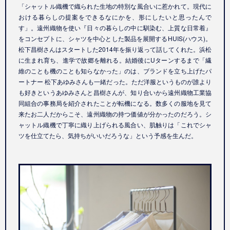
「シャットル織機で織られた生地の特別な風合いに惹かれて。現代に
おける暮らしの提案をできるなにかを、形にしたいと思ったんで
す」。遠州織物を使い『日々の暮らしの中に馴染む、上質な日常着』
をコンセプトに、シャツを中心とした製品を展開するHUIS(ハウス)。
松下昌樹さんはスタートした2014年を振り返って話してくれた。浜松
に生まれ育ち、進学で故郷を離れる。結婚後にUターンするまで「繊
維のことも機のことも知らなかった」のは、ブランドを立ち上げたパ
ートナー 松下あゆみさんも一緒だった。ただ洋服というものが誰より
も好きというあゆみさんと昌樹さんが、知り合いから遠州織物工業協
同組合の事務局を紹介されたことが転機になる。数多くの服地を見て
来たお二人だからこそ、遠州織物の持つ価値が分かったのだろう。シ
ャットル織機で丁寧に織り上げられる風合い、肌触りは「これでシャ
ツを仕立てたら、気持ちがいいだろうな」という予感を生んだ。