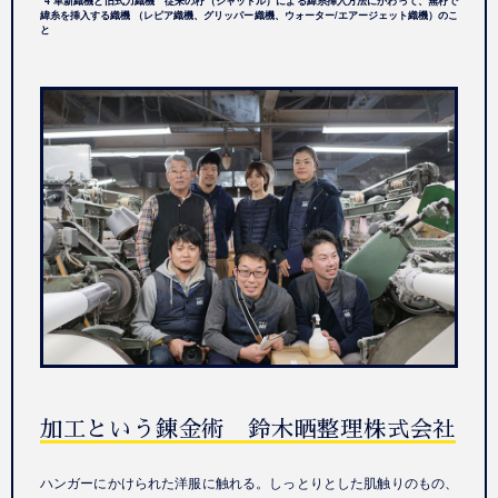
*4 革新織機と旧式力織機 従来の杼（シャットル）による緯糸挿入方法にかわって、無杼で
緯糸を挿入する織機 （レピア織機、グリッパー織機、ウォーター/エアージェット織機）のこ
と
加工という錬金術 鈴木晒整理株式会社
ハンガーにかけられた洋服に触れる。しっとりとした肌触りのもの、