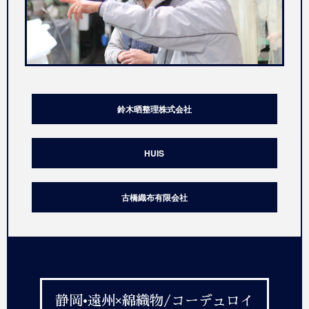
鈴木晒整理株式会社
HUIS
古橋織布有限会社
静岡•遠州×綿織物/コーデュロイ