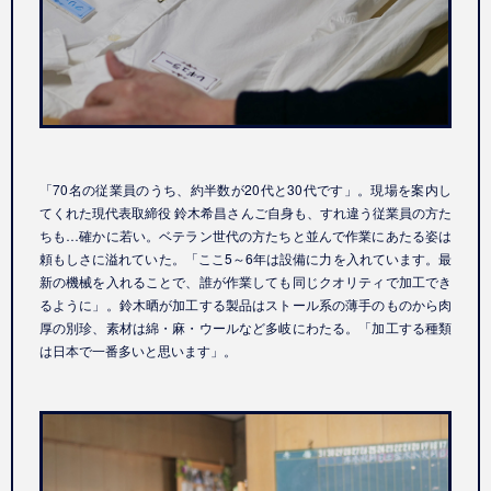
「70名の従業員のうち、約半数が20代と30代です」。現場を案内し
てくれた現代表取締役 鈴木希昌さんご自身も、すれ違う従業員の方た
ちも…確かに若い。ベテラン世代の方たちと並んで作業にあたる姿は
頼もしさに溢れていた。「ここ5～6年は設備に力を入れています。最
新の機械を入れることで、誰が作業しても同じクオリティで加工でき
るように」。鈴木晒が加工する製品はストール系の薄手のものから肉
厚の別珍、素材は綿・麻・ウールなど多岐にわたる。「加工する種類
は日本で一番多いと思います」。