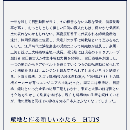
一年を通して日照時間が長く、冬の積雪もない温暖な気候。健康長寿
率が高く、おっとりとして優しい口調の職人たちは、穏やかな気候風
土の表れなのかもしれない。高密度細番手に代表される綿織物産地、
遠州。静岡県西部に位置し、天竜川の水系は綿栽培という恵みをもた
らした。江戸時代に浜松藩主の奨励によって綿織物が普及し、泉州・
三河と並ぶ三大綿織物産地へ成長。明治期には現在のトヨタグループ
創始者 豊田佐吉氏が木製小幅動力機を発明し、豊田織機を創設した。
一つの動力からギアやベルトを通じていくつもの回転運動に変化して
いく機構を見れば、エンジンも組み立てられてしまうだろうと納得す
る。トヨタ織機、スズキ織機(後の鈴木自動車)など遠州は7-8社もの織
機メーカーが育つエンジニアの土地だった。周辺には東洋紡、日清
紡、鐘紡といった企業の紡績工場もおかれ、東京と大阪のほぼ間とい
う立地も生かして発展を遂げる。現在も綿織物の生産を続けている
が、他の産地と同様その存在を知る日本人は少なくなってしまった。
産地と作る新しいかたち HUIS