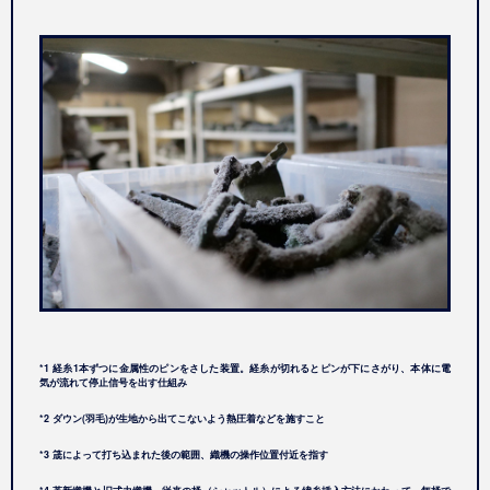
*1 経糸1本ずつに金属性のピンをさした装置。経糸が切れるとピンが下にさがり、本体に電
気が流れて停止信号を出す仕組み
*2 ダウン(羽毛)が生地から出てこないよう熱圧着などを施すこと
*3 筬によって打ち込まれた後の範囲、織機の操作位置付近を指す