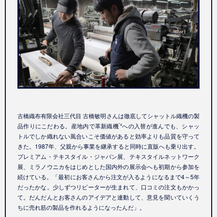
古橋織布有限会社三代目 古橋敏明さんは徹底してシャットル織機の製
品作りにこだわる。産地内で革新織機
への入替が進んでも、シャッ
*4
トルでしか織れない風合いこそ価値があると効率よりも品質を守って
きた。1987年、父親から事業を継承すると同時に直販へも乗り出す。
プレミアム・テキスタイル・ジャパン展、テキスタイルネットワーク
展、ミラノウニカをはじめとした国内外の展示会へも初期から参加を
続けている。「最初にお客さんから注文が入るようになるまで4～5年
だったかな。少しずつリピーターが生まれて、口コミの注文もかかっ
て。だんだんとお客さんのアイデアと連動して、意見を聞いていくう
ちに売れ筋の製品を作れるようになったんだ」。