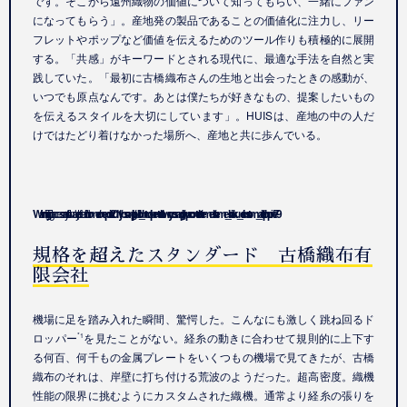
です。そこから遠州織物の価値について知ってもらい、一緒にファン
になってもらう」。産地発の製品であることの価値化に注力し、リー
フレットやポップなど価値を伝えるためのツール作りも積極的に展開
する。「共感」がキーワードとされる現代に、最適な手法を自然と実
践していた。「最初に古橋織布さんの生地と出会ったときの感動が、
いつでも原点なんです。あとは僕たちが好きなもの、提案したいもの
を伝えるスタイルを大切にしています」。HUISは、産地の中の人だ
けではたどり着けなかった場所へ、産地と共に歩んでいる。
Warning
: Trying to access array offset on value of type bool in
/home/onepoint2011/yosano.lg.jp/public_html/opentextile.town.yosano.lg.jp/wp-content/themes/theme_hiraku_ori/custom_article.php
on line
79
規格を超えたスタンダード 古橋織布有
限会社
機場に足を踏み入れた瞬間、驚愕した。こんなにも激しく跳ね回るド
ロッパー
を見たことがない。経糸の動きに合わせて規則的に上下す
*1
る何百、何千もの金属プレートをいくつもの機場で見てきたが、古橋
織布のそれは、岸壁に打ち付ける荒波のようだった。超高密度。織機
性能の限界に挑むようにカスタムされた織機。通常より経糸の張りを